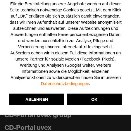
Für die Bereitstellung unserer Angebote werden auf dieser
Seite technisch notwendige Cookies gesetzt. Mit dem Klick
Styleguide protecting planet
auf „OK“ erklären Sie sich zusätzlich damit einverstanden,
dass wir Ihren Aufenthalt auf unserer Website anonymisiert
Sie benötigen Zugriff auf die protecting planet toolbox? Dann
aufzeichnen und auswerten. Diese Aufzeichnungen und
wenden Sie sich gerne an CBM unter cbm@uvex.de
Auswertungen enthalten keine personenbezogenen Daten
und werden ausschließlich zur Analyse, Pflege und
Verbesserung unseres Internetauftritts eingesetzt.
Außerdem geben wir in diesem Fall diese Informationen an
unsere Partner für soziale Medien (Facebook-Pixels),
Werbung und Analysen (Google) weiter. Weitere
Informationen sowie die Möglichkeit, einzelnen
Analysefunktionen zu widersprechen finden Sie in unseren
Datenschutzbedingungen
.
Drucken
ABLEHNEN
OK
CD-Portal uvex group
CD-Portal uvex